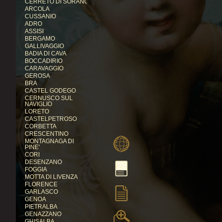
CERRETO DI SORANO
ARCOLA
CUSSANIO
ADRO
ASSISI
BERGAMO
GALLIVAGGIO
BADIA DI CAVA
BOCCADIRIO
CARAVAGGIO
GEROSA
BRA
CASTEL GODEGO
CERNUSCO SUL
NAVIGLIO
LORETO
CASTELPETROSO
CORBETTA
CRESCENTINO
MONTAGNAGA DI
PINE'
CORI
DESENZANO
FOGGIA
MOTTA DI LIVENZA
FLORENCE
GARLASCO
GENOA
PIETRALBA
GENAZZANO
GHISALBA