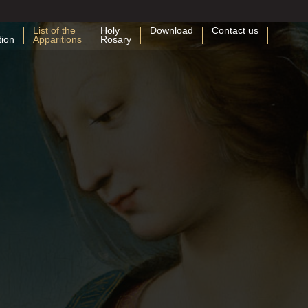
List of the
Holy
Download
Contact us
tion
Apparitions
Rosary