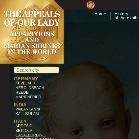
CHILE
ANDACOLLO
Home
History
of the exhibi
CHINA
DONG LU
KOREA
NAMYANG
CUBA
CUBA
COSTA RICA
CARTAGO
EGYPT
ZEITUN
GERMANY
KEVELAER
HEROLDSBACH
HEEDE
MARIENFRIED
INDIA
VAILANKANNI
KALLIKULAM
ITALY
ARDESIO
BETTOLA
CASALBORDINO