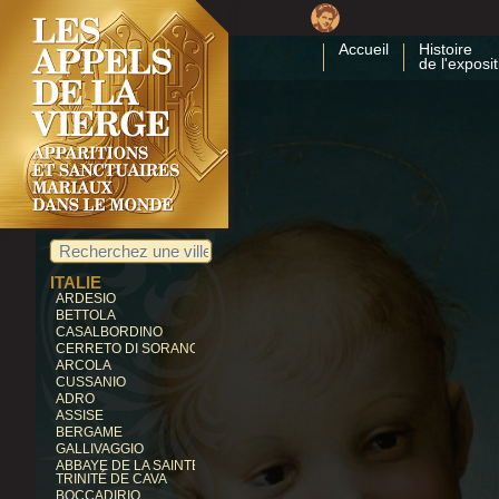
CUBA
COSTA RICA
Accueil
Histoire
CARTAGO
de l'exposit
ÉGYPTE
ZEITUN
ALLEMAGNE
KEVELAER
HEROLDSBACH
HEEDE
MARIENFRIED
INDE
VAILANKANNI
KALLIKULAM
ITALIE
ARDESIO
BETTOLA
CASALBORDINO
CERRETO DI SORANO
ARCOLA
CUSSANIO
ADRO
ASSISE
BERGAME
GALLIVAGGIO
ABBAYE DE LA SAINTE
TRINITÉ DE CAVA
BOCCADIRIO