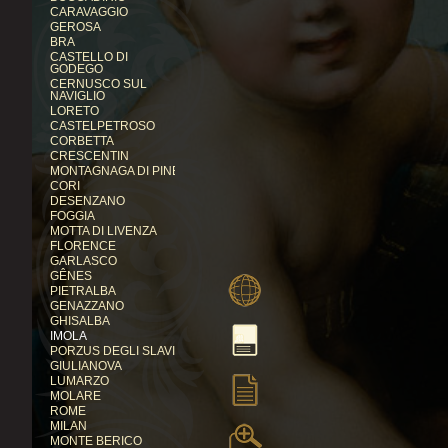
CARAVAGGIO
GEROSA
BRA
CASTELLO DI
GODEGO
CERNUSCO SUL
NAVIGLIO
LORETO
CASTELPETROSO
CORBETTA
CRESCENTIN
MONTAGNAGA DI PINÉ
CORI
DESENZANO
FOGGIA
MOTTA DI LIVENZA
FLORENCE
GARLASCO
GÊNES
PIETRALBA
GENAZZANO
GHISALBA
IMOLA
PORZUS DEGLI SLAVI
GIULIANOVA
LUMARZO
MOLARE
ROME
MILAN
MONTE BERICO