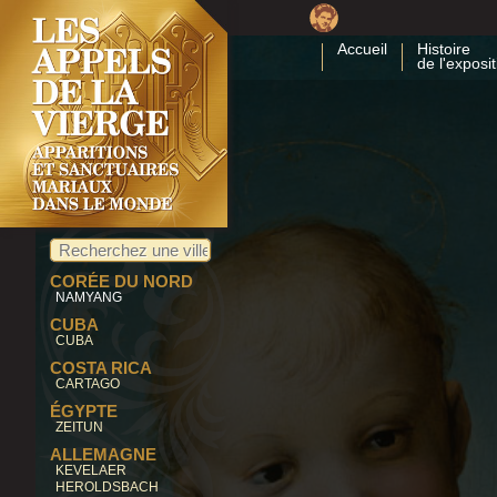
BÉTHARRAM
ÎLE-BOUCHARD
LA SALETTE
Accueil
Histoire
LA PRÉNESSAYE
de l'exposit
LE PUY EN VELAY
ORNANS
LOURDES
PELLEVOISIN
PONTMAIN
PLANTÉES
TROIS-ÉPIS
CHILI
ANDACOLLO
CHINE
DONG LU
CORÉE DU NORD
NAMYANG
CUBA
CUBA
COSTA RICA
CARTAGO
ÉGYPTE
ZEITUN
ALLEMAGNE
KEVELAER
HEROLDSBACH