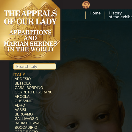
CUBA
COSTA RICA
Home
History
CARTAGO
of the exhibi
EGYPT
ZEITUN
GERMANY
KEVELAER
HEROLDSBACH
HEEDE
MARIENFRIED
INDIA
VAILANKANNI
KALLIKULAM
ITALY
ARDESIO
BETTOLA
CASALBORDINO
CERRETO DI SORANO
ARCOLA
CUSSANIO
ADRO
ASSISI
BERGAMO
GALLIVAGGIO
BADIA DI CAVA
BOCCADIRIO