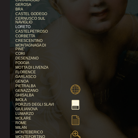
CARAVAGGIO
GEROSA
BRA
CASTEL GODEGO
CERNUSCO SUL
NAVIGLIO
LORETO
CASTELPETROSO
CORBETTA
CRESCENTINO
MONTAGNAGA DI
PINE'
CORI
DESENZANO
FOGGIA
MOTTA DI LIVENZA
FLORENCE
GARLASCO
GENOA
PIETRALBA
GENAZZANO
GHISALBA
IMOLA
PORZUS DEGLI SLAVI
GIULIANOVA
LUMARZO
MOLARE
ROME
MILAN
MONTEBERICO
MONTEFORTINO