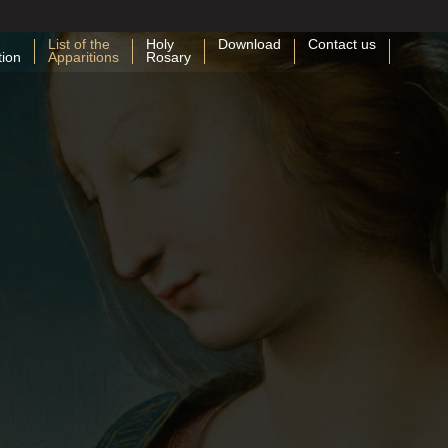
List of the
Holy
Download
Contact us
tion
Apparitions
Rosary